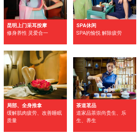
昆明上门采耳按摩
SPA休闲
修身养性 灵爱合一
SPA的愉悦 解除疲劳
局部、全身推拿
茶道茗品
缓解肌肉疲劳、改善睡眠
道家品茶崇尚贵生、乐
质量
生、养生