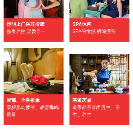
昆明上门采耳按摩
SPA休闲
修身养性 灵爱合一
SPA的愉悦 解除疲劳
局部、全身推拿
茶道茗品
缓解肌肉疲劳、改善睡眠
道家品茶崇尚贵生、乐
质量
生、养生